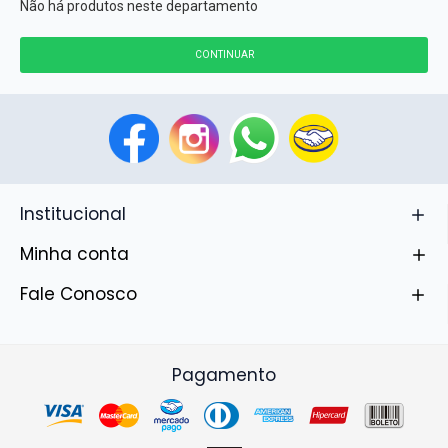
Não há produtos neste departamento
CONTINUAR
Institucional
Minha conta
Fale Conosco
Pagamento