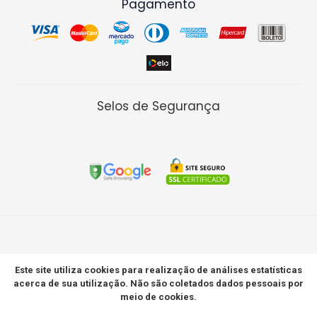
Pagamento
Selos de Segurança
Copyright ©
Este site utiliza cookies para realização de análises estatísticas
Casa da Irrigação Ltda ME
acerca de sua utilização. Não são coletados dados pessoais por
CNPJ 06.128.260/0001-23
meio de cookies.
Feito com ❤ pelo time da Agência ROI Digital.