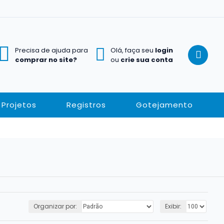
Precisa de ajuda para
Olá, faça seu
login
comprar no site?
ou
crie sua conta
Projetos
Registros
Gotejamento
Organizar por:
Exibir: