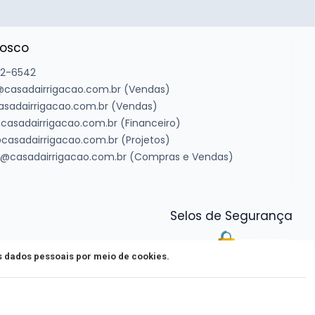
nosco
22-6542
casadairrigacao.com.br (Vendas)
asadairrigacao.com.br (Vendas)
casadairrigacao.com.br (Financeiro)
casadairrigacao.com.br (Projetos)
@casadairrigacao.com.br (Compras e Vendas)
Selos de Segurança
os dados pessoais por meio de cookies.
3
ade
e
Política de Cookies
.
Excluir
Concordar