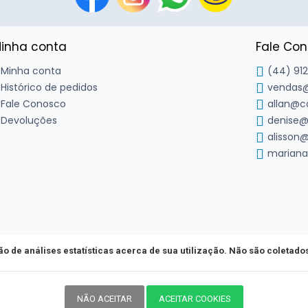
inha conta
Fale Co
Minha conta
(44) 91
Histórico de pedidos
vendas@
Fale Conosco
allan@c
Devoluções
denise@
alisson@
mariana
ação de análises estatísticas acerca de sua utilização. Não são coletad
Copyright © Casa da Irrigação Ltda ME - CNPJ 06.128.260/0001-2
 concorda com nossos
Termos de Serviço
,
Política de Privacid
NÃO ACEITAR
ACEITAR COOKIES
Feito com ❤ pelo time da Agência ROI Digital.