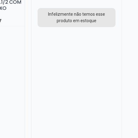
.1/2 COM
UXO
2
Infelizmente não temos esse
produto em estoque
7