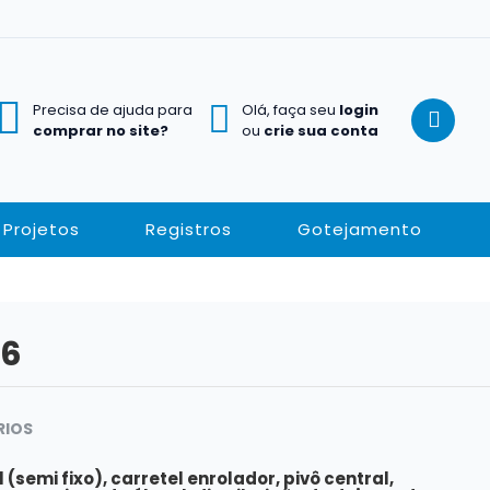
Precisa de ajuda para
Olá, faça seu
login
comprar no site?
ou
crie sua conta
Projetos
Registros
Gotejamento
 6
RIOS
(semi fixo), carretel enrolador, pivô central,