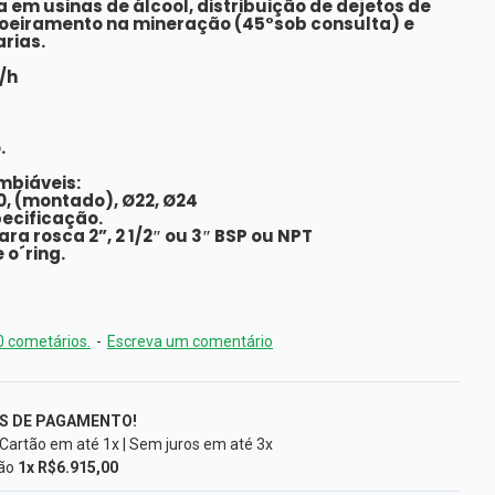
a em usinas de álcool, distribuição de dejetos de
poeiramento na mineração (45°sob consulta) e
arias.
/h
.
mbiáveis:
0, (montado), Ø22, Ø24
pecificação.
a rosca 2”, 2 1/2″ ou 3″ BSP ou NPT
 o´ring.
 cometários.
-
Escreva um comentário
S DE PAGAMENTO!
 Cartão em até 1x | Sem juros em até 3x
tão
1x R$6.915,00