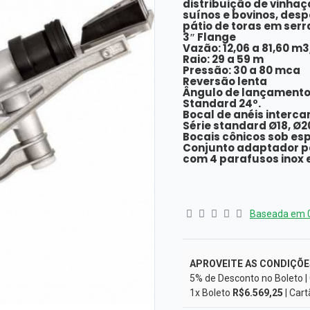
distribuição de vinhaç
suínos e bovinos, des
pátio de toras em serr
3″ Flange
Vazão: 12,06 a 81,60 m3
Raio: 29 a 59 m
Pressão: 30 a 80 mca
Reversão lenta
Ângulo de lançamento
Standard 24º.
Bocal de anéis interca
Série standard Ø18, Ø2
Bocais cônicos sob es
Conjunto adaptador par
com 4 parafusos inox e
Baseada em 0
APROVEITE AS CONDIÇÕE
5% de Desconto no Boleto |
1x Boleto
R$6.569,25
| Car