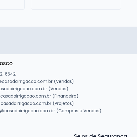
nosco
22-6542
casadairrigacao.com.br (Vendas)
asadairrigacao.com.br (Vendas)
casadairrigacao.com.br (Financeiro)
casadairrigacao.com.br (Projetos)
@casadairrigacao.com.br (Compras e Vendas)
Selos de Segurança