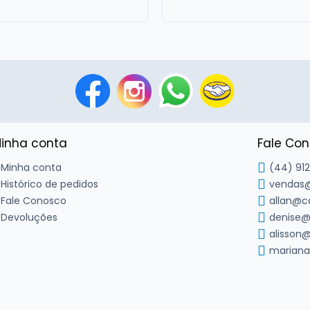
inha conta
Fale Co
Minha conta
(44) 91
Histórico de pedidos
vendas@
Fale Conosco
allan@c
Devoluções
denise@
alisson@
mariana