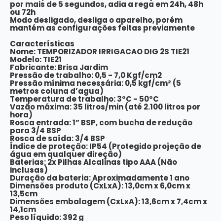
por mais de 5 segundos, adia a rega em 24h, 48h
ou 72h
Modo desligado, desliga o aparelho, porém
mantém as configurações feitas previamente
Características
Nome: TEMPORIZADOR IRRIGACAO DIG 2S TIE21
Modelo: TIE21
Fabricante: Brisa Jardim
Pressão de trabalho: 0,5 - 7,0 Kgf/cm2
Pressão mínima necessária: 0,5 kgf/cm² (5
metros coluna d’agua)
Temperatura de trabalho: 3°C - 50°C
Vazão máxima: 35 litros/min (até 2.100 litros por
hora)
Rosca entrada: 1” BSP, com bucha de redução
para 3/4 BSP
Rosca de saída: 3/4 BSP
Índice de proteção: IP54 (Protegido projeção de
água em qualquer direção)
Baterias: 2x Pilhas Alcalinas tipo AAA (Não
inclusas)
Duração da bateria: Aproximadamente 1 ano
Dimensões produto (CxLxA): 13,0cm x 6,0cm x
13,5cm
Dimensões embalagem (CxLxA): 13,6cm x 7,4cm x
14,1cm
Peso líquido: 392 g