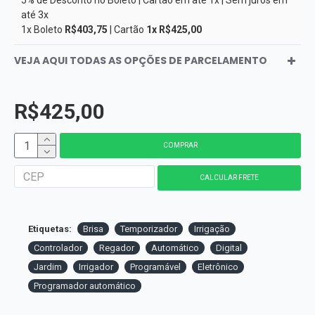
5% de Desconto no Boleto | Cartão em até 1x | Sem juros em
até 3x
1x Boleto
R$403,75
| Cartão
1x R$425,00
VEJA AQUI TODAS AS OPÇÕES DE PARCELAMENTO
R$425,00
COMPRAR
Etiquetas:
Brisa
Temporizador
Irrigação
Controlador
Regador
Automático
Digital
Jardim
Irrigador
Programável
Eletrônico
Programador automático