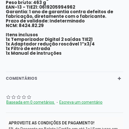
Peso bruto: 463 g
EAN-13 - TIE21: 0619205994962
Garantia: 1 ano de garantia contra defeitos de
fabricação, diretamente com o fabricante.
Prazo de validade: Indeterminado
NCM: 8424.82.29
Itens inclusos
1x Temporizador Digital 2 saídas TIE21
1x Adaptador redução roscável 1”x3/4
1x Filtro de entrada
1x Manual de instruções
COMENTÁRIOS
Baseada em 0 cometários.
-
Escreva um comentário
APROVEITE AS CONDIÇÕES DE PAGAMENTO!