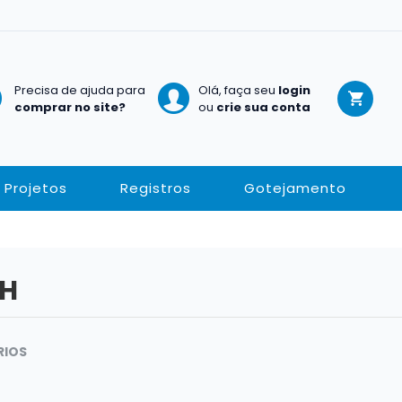
Precisa de ajuda para
Olá, faça seu
login
comprar no site?
ou
crie sua conta
Projetos
Registros
Gotejamento
SH
RIOS