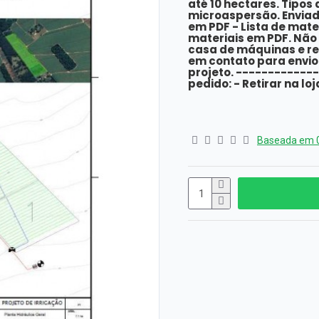
até 10 hectares. Tipos
microaspersão. Enviado
em PDF - Lista de mat
materiais em PDF. Não 
casa de máquinas e res
em contato para envio
projeto. ------------
pedido: - Retirar na loj
Baseada em 0