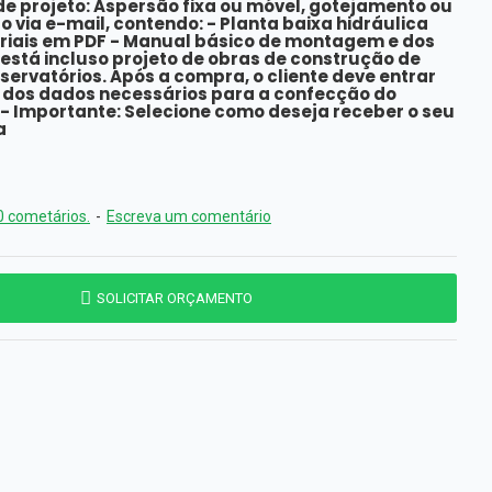
 de projeto: Aspersão fixa ou móvel, gotejamento ou
 via e-mail, contendo: - Planta baixa hidráulica
eriais em PDF - Manual básico de montagem e dos
está incluso projeto de obras de construção de
ervatórios. Após a compra, o cliente deve entrar
 dos dados necessários para a confecção do
-- Importante: Selecione como deseja receber o seu
a
 cometários.
-
Escreva um comentário
SOLICITAR ORÇAMENTO