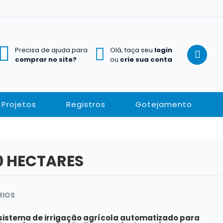
Precisa de ajuda para
Olá, faça seu
login
comprar no site?
ou
crie sua conta
Projetos
Registros
Gotejamento
0 HECTARES
RIOS
 sistema de irrigação agrícola automatizado para