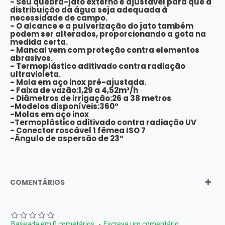
- Seu quebra-jato externo é ajustável para que a
distribuição da água seja adequada à
necessidade de campo.
- O alcance e a pulverização do jato também
podem ser alterados, proporcionando a gota na
medida certa.
- Mancal vem com proteção contra elementos
abrasivos.
- Termoplástico aditivado contra radiação
ultravioleta.
- Mola em aço inox pré-ajustada.
- Faixa de vazão:1,29 a 4,52m³/h
- Diâmetros de irrigação:26 a 38 metros
-Modelos disponíveis:360°
-Molas em aço inox
-Termoplástico aditivado contra radiação UV
- Conector roscável 1 fêmea ISO 7
-Ângulo de aspersão de 23°
COMENTÁRIOS
Baseada em 0 cometários.
-
Escreva um comentário